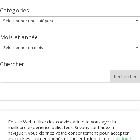
Catégories
Catégories
Mois et année
Mois
et
année
Chercher
Avis juridique
Ce site Web utilise des cookies afin que vous ayez la
meilleure expérience utilisateur. Si vous continuez à
naviguer, vous donnez votre consentement pour accepter
les cookies susmentionnés et l'acceptation de nos
politique
Fundación para el Desarrollo de Benín