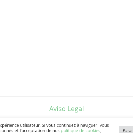
Aviso Legal
xpérience utilisateur. Si vous continuez à naviguer, vous
ionnés et l'acceptation de nos
politique de cookies
,
Param
ación para el Desarrollo de Benín (FUNDEBE) G855