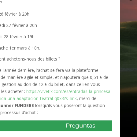
?
 26 février à 20h
edi 27 février à 20h
i 28 février à 19h
nche 1er mars à 18h.
t achetons-nous des billets ?
’année dernière, l’achat se fera via la plateforme
, de manière agile et simple, et n’ajoutera que 0,51 € de
e gestion au don de 12 € du billet, dans ce lien vous
les acheter :
https://vivetix.com/es/entradas-la-princesa-
ida-una-adaptacion-teatral-q0x3?s=link
, merci de
tionner FUNDEBE
lorsqu’ils vous poseront la question
 processus d’achat :