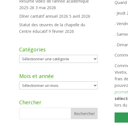
Résumé vidéo de l’année académique
Quand 
2025-26
3 mai 2026
· Jeudi
Dîner caritatif annuel 2026
5 avril 2026
. Vendr
Statut des œuvres de la chapelle du
Centre éducatif
9 février 2026
. Samed
. Dima
Catégories
Commen
Catégories
Comme l
Vivetix
Mois et année
frais d
Mois
pouvez 
et
promet
année
sélec
Chercher
lors du