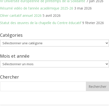
IV Université européenne de printemps de la Solidarité
7 juin 2026
Résumé vidéo de l’année académique 2025-26
3 mai 2026
Dîner caritatif annuel 2026
5 avril 2026
Statut des œuvres de la chapelle du Centre éducatif
9 février 2026
Catégories
Catégories
Mois et année
Mois
et
année
Chercher