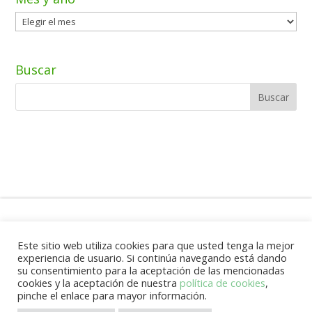
Mes
y
año
Buscar
Aviso Legal
Este sitio web utiliza cookies para que usted tenga la mejor
experiencia de usuario. Si continúa navegando está dando
su consentimiento para la aceptación de las mencionadas
cookies y la aceptación de nuestra
política de cookies
,
Fundación para el Desarrollo de Benín
pinche el enlace para mayor información.
(FUNDEBE) G85509685