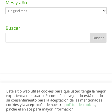
Mes y año
Mes
y
año
Buscar
Aviso Legal
Este sitio web utiliza cookies para que usted tenga la mejor
experiencia de usuario. Si continúa navegando está dando
su consentimiento para la aceptación de las mencionadas
cookies y la aceptación de nuestra
política de cookies
,
Fundación para el Desarrollo de Benín
pinche el enlace para mayor información.
(FUNDEBE) G85509685